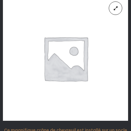
Ce magnifique crâne de chevreuil est installé sur un socle